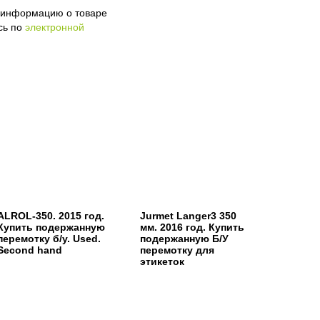
ю информацию о товаре
сь по
электронной
ALROL-350. 2015 год.
Jurmet Langer3 350
Купить подержанную
мм. 2016 год. Купить
перемотку б/у. Used.
подержанную Б/У
Second hand
перемотку для
этикеток