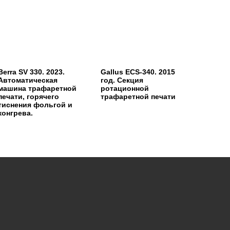
Berra SV 330. 2023.
Gallus ECS-340. 2015
Автоматическая
год. Секция
машина трафаретной
ротационной
печати, горячего
трафаретной печати
тиснения фольгой и
конгрева.