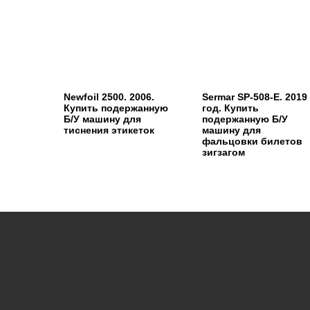
Newfoil 2500. 2006.
Sermar SP-508-E. 2019
Купить подержанную
год. Купить
Б/У машину для
подержанную Б/У
тиснения этикеток
машину для
фальцовки билетов
зигзагом