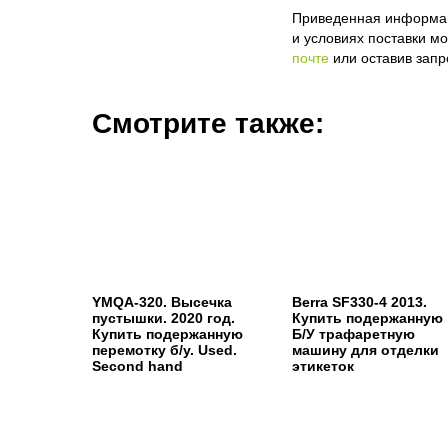
Приведенная информаци
и условиях поставки м
почте
или оставив запр
Смотрите также:
YMQA-320. Высечка
Berra SF330-4 2013.
пустышки. 2020 год.
Купить подержанную
Купить подержанную
Б/У трафаретную
перемотку б/у. Used.
машину для отделки
Second hand
этикеток