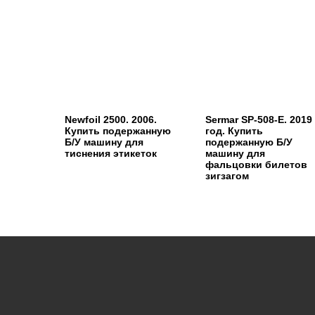
Newfoil 2500. 2006.
Sermar SP-508-E. 2019
Купить подержанную
год. Купить
Б/У машину для
подержанную Б/У
тиснения этикеток
машину для
фальцовки билетов
зигзагом