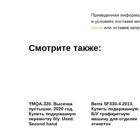
Приведенная информаци
и условиях поставки м
почте
или оставив запр
Смотрите также:
YMQA-320. Высечка
Berra SF330-4 2013.
пустышки. 2020 год.
Купить подержанную
Купить подержанную
Б/У трафаретную
перемотку б/у. Used.
машину для отделки
Second hand
этикеток