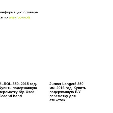
ю информацию о товаре
сь по
электронной
ALROL-350. 2015 год.
Jurmet Langer3 350
Купить подержанную
мм. 2016 год. Купить
перемотку б/у. Used.
подержанную Б/У
Second hand
перемотку для
этикеток