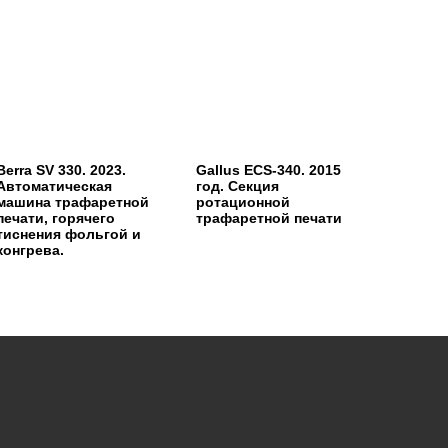
Berra SV 330. 2023.
Gallus ECS-340. 2015
Автоматическая
год. Секция
машина трафаретной
ротационной
печати, горячего
трафаретной печати
тиснения фольгой и
конгрева.