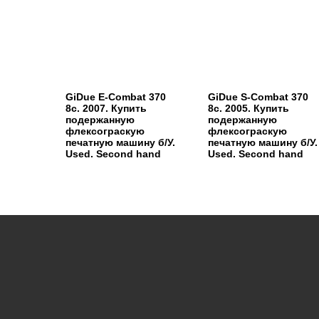
GiDue E-Combat 370
GiDue S-Combat 370
8c. 2007. Купить
8c. 2005. Купить
подержанную
подержанную
флексограскую
флексограскую
печатную машину б/У.
печатную машину б/У.
Used. Second hand
Used. Second hand