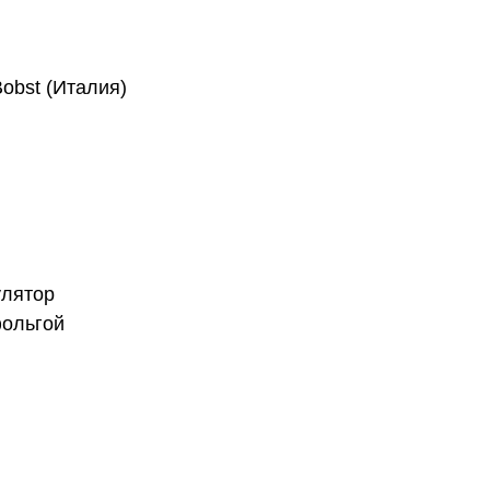
obst (Италия)
улятор
фольгой