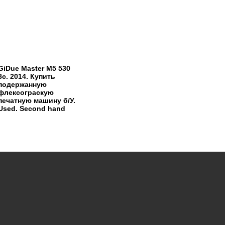
GiDue Master M5 530
8c. 2014. Купить
подержанную
флексограскую
печатную машину б/У.
Used. Second hand